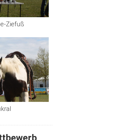
le-Ziefuß
kral
ettbewerb