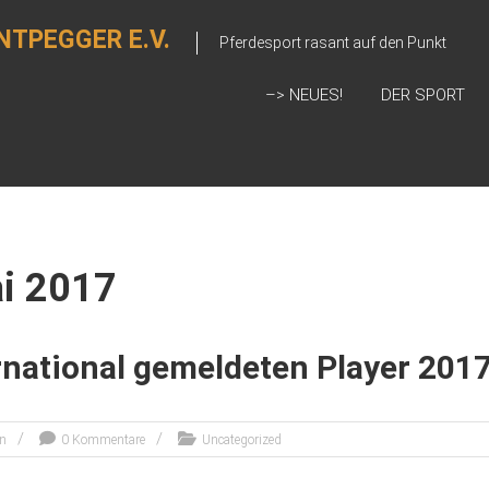
NTPEGGER E.V.
Pferdesport rasant auf den Punkt
–> NEUES!
DER SPORT
i 2017
rnational gemeldeten Player 201
en
0 Kommentare
Uncategorized