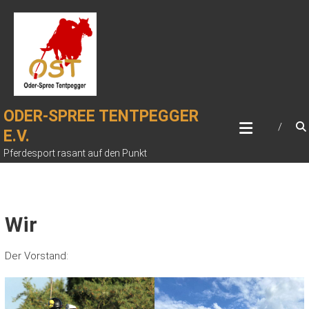
Zum
Inhalt
springen
ODER-SPREE TENTPEGGER
E.V.
Pferdesport rasant auf den Punkt
Wir
Der Vorstand: