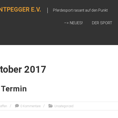
NTPEGGER E.V.
Pferdesport rasant auf den Punkt
–> NEUES!
DER SPORT
tober 2017
 Termin
teffen
0 Kommentare
Uncategorized