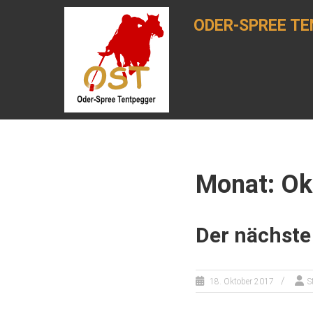
Zum
Inhalt
ODER-SPREE TE
springen
Monat: Ok
Der nächste
18. Oktober 2017
S