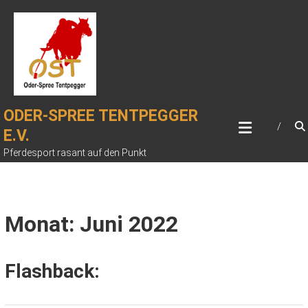
Zum
Inhalt
springen
ODER-SPREE TENTPEGGER
E.V.
Pferdesport rasant auf den Punkt
Monat: Juni 2022
Flashback: