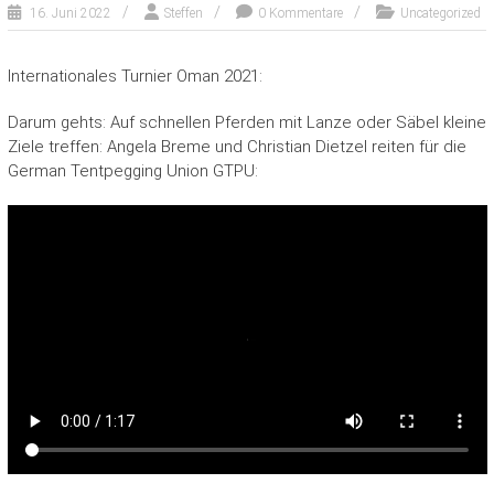
16. Juni 2022
Steffen
0 Kommentare
Uncategorized
Internationales Turnier Oman 2021:
Darum gehts: Auf schnellen Pferden mit Lanze oder Säbel kleine
Ziele treffen: Angela Breme und Christian Dietzel reiten für die
German Tentpegging Union GTPU: