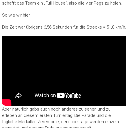
schafft das Team ein „Full House“, also alle vier Pegs zu holen.
So wie wir hier.
Die Zeit war übrigens 6,56 Sekunden für die Strecke = 51,8 km/h.
Aber natürlich gabs auch noch anderes zu sehen und zu
erleben an diesem ersten Turniertag: Die Parade und die
tägliche Medaillen-Zeremonie, denn die Tage werden einzeln
gewertet und erst am Ende zusammengezählt.