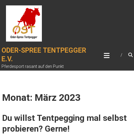
Zum
Inhalt
springen
ODER-SPREE TENTPEGGER
E.V.
Pferdesport rasant auf den Punkt
Monat: März 2023
Du willst Tentpegging mal selbst
probieren? Gerne!