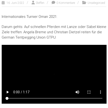
16. Juni 2022
Steffen
0 Kommentare
Uncategorized
Internationales Turnier Oman 2021:
Darum gehts: Auf schnellen Pferden mit Lanze oder Säbel kleine
Ziele treffen: Angela Breme und Christian Dietzel reiten für die
German Tentpegging Union GTPU: