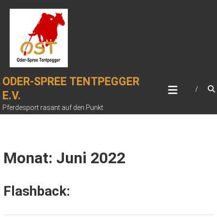
Zum
Inhalt
springen
ODER-SPREE TENTPEGGER
E.V.
Pferdesport rasant auf den Punkt
Monat: Juni 2022
Flashback: