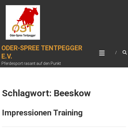
Zum
Inhalt
springen
ODER-SPREE TENTPEGGER
E.V.
Pferdesport rasant auf den Punkt
Schlagwort: Beeskow
Impressionen Training