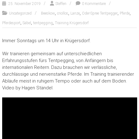
25. November 2019
Steffen
0 Kommentare
,
,
,
,
,
Uncategorized
Beeskow
criollos
Lanze
Oder-Spree Tentpegger
Pferde
,
,
,
Pferdesport
Säbel
tentpegging
Training.Krügersdorf
Immer Sonntags um 14 Uhr in Krügersdorf.
Wir trainieren gemeinsam auf unterschiedlichen
Erfahrungsstufen fürs Tentpegging, von Anfängern bis
internationalen Reitern. Dazu brauchen wir verlässliche,
durchlässige und nervenstarke Pferde. Im Training trainierender
Abläufe meist in ruhigem Tempo oder auch auf dem Boden.
Video by Hagen Ständel.