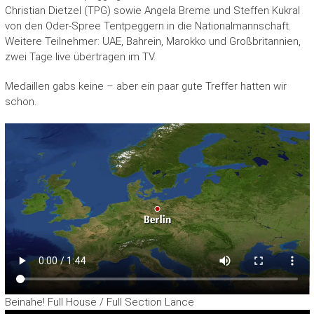
Christian Dietzel (TPG) sowie Angela Breme und Steffen Kukral
von den Oder-Spree Tentpeggern in die Nationalmannschaft.
Weitere Teilnehmer: UAE, Bahrein, Marokko und Großbritannien,
zwei Tage live übertragen im TV.
Medaillen gabs keine – aber ein paar gute Treffer hatten wir
schon.
Beinahe! Full House / Full Section Lance