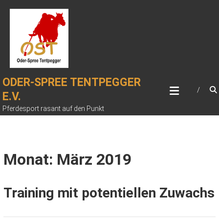
Zum
Inhalt
springen
ODER-SPREE TENTPEGGER
E.V.
Pferdesport rasant auf den Punkt
Monat: März 2019
Training mit potentiellen Zuwachs