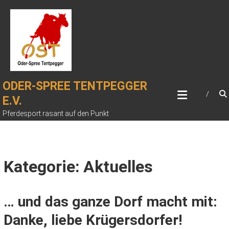
Zum
Inhalt
springen
ODER-SPREE TENTPEGGER
E.V.
Pferdesport rasant auf den Punkt
Kategorie: Aktuelles
… und das ganze Dorf macht mit:
Danke, liebe Krügersdorfer!