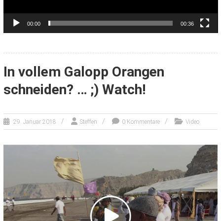
00:00
00:36
In vollem Galopp Orangen
schneiden? … ;) Watch!
29. Januar 2018
Steffen
0 Kommentare
Video