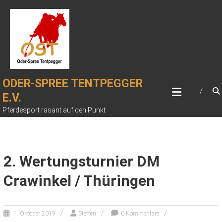
Zum
Inhalt
springen
ODER-SPREE TENTPEGGER
E.V.
Pferdesport rasant auf den Punkt
2. Wertungsturnier DM
Crawinkel / Thüringen
1. Oktober 2019
Steffen
0 Kommentare