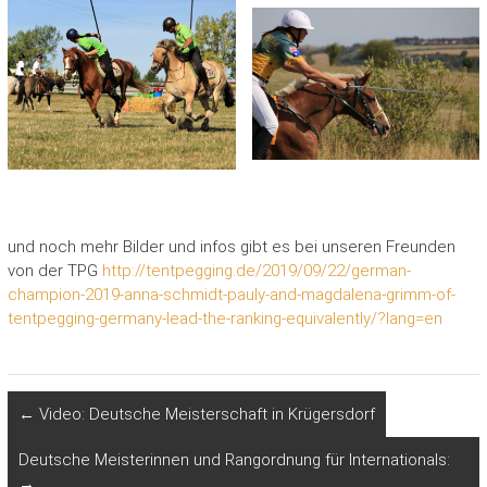
und noch mehr Bilder und infos gibt es bei unseren Freunden
von der TPG
http://tentpegging.de/2019/09/22/german-
champion-2019-anna-schmidt-pauly-and-magdalena-grimm-of-
tentpegging-germany-lead-the-ranking-equivalently/?lang=en
←
Video: Deutsche Meisterschaft in Krügersdorf
Deutsche Meisterinnen und Rangordnung für Internationals:
→