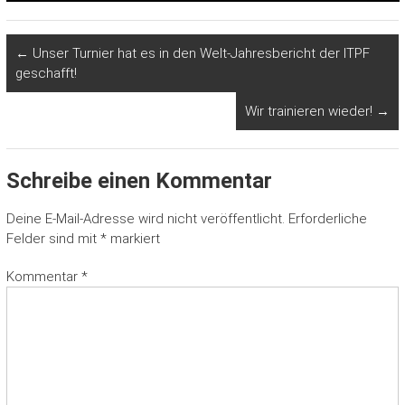
←
Unser Turnier hat es in den Welt-Jahresbericht der ITPF
geschafft!
Wir trainieren wieder!
→
Schreibe einen Kommentar
Deine E-Mail-Adresse wird nicht veröffentlicht.
Erforderliche
Felder sind mit
*
markiert
Kommentar
*