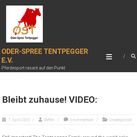
Zum
Inhalt
springen
ODER-SPREE TENTPEGGER
E.V.
Pferdesport rasant auf den Punkt
Bleibt zuhause! VIDEO:
7. April 2020
Steffen
0 Kommentare
Uncategorized