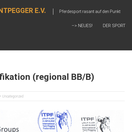
NTPEGGER E.V.
Pferdesport rasant auf den Punkt
–> NEUES!
DER SPORT
fikation (regional BB/B)
Uncategorized