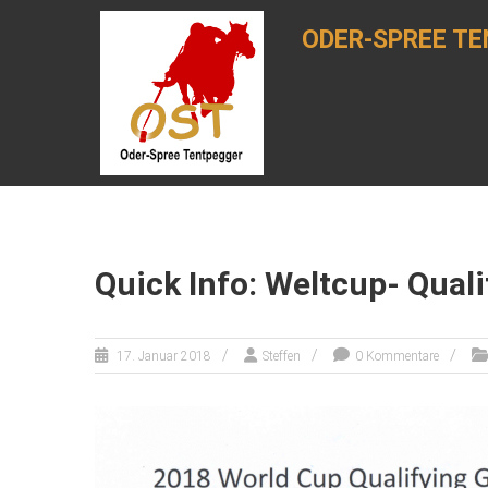
Zum
Inhalt
ODER-SPREE TE
springen
Quick Info: Weltcup- Quali
17. Januar 2018
Steffen
0 Kommentare