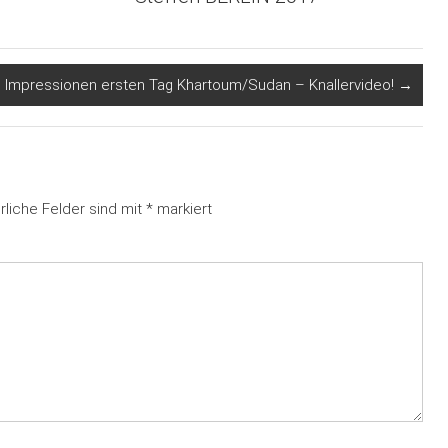
Impressionen ersten Tag Khartoum/Sudan – Knallervideo!
→
rliche Felder sind mit
*
markiert