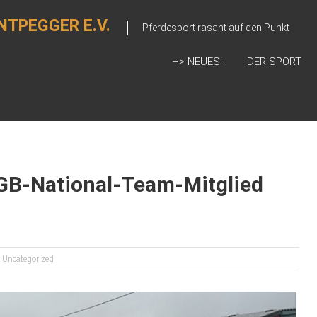
NTPEGGER E.V.
Pferdesport rasant auf den Punkt
–> NEUES!
DER SPORT
GB-National-Team-Mitglied
Uncategorized