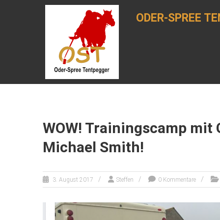
Zum
Inhalt
ODER-SPREE TE
springen
WOW! Trainingscamp mit 
Michael Smith!
3. August 2017
Steffen
0 Kommentare