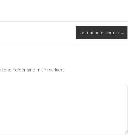
Der nächste Termin
→
rliche Felder sind mit
*
markiert