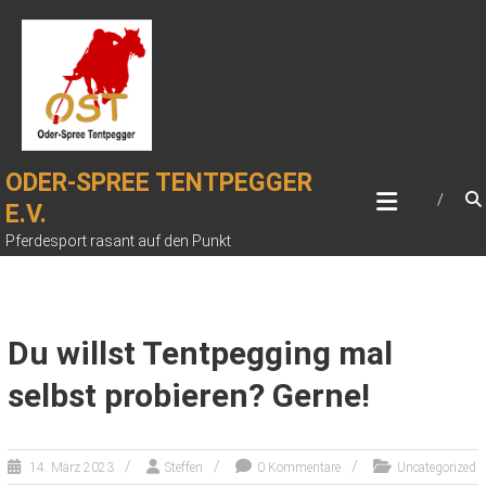
Zum
Inhalt
springen
ODER-SPREE TENTPEGGER
E.V.
Pferdesport rasant auf den Punkt
Du willst Tentpegging mal
selbst probieren? Gerne!
14. März 2023
Steffen
0 Kommentare
Uncategorized