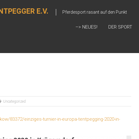
NTPEGGER E.V.
Pferdesport rasant auf den Punkt
–> NEUES!
DER SPORT
Uncategorized
kow/83372/einziges-turnier-in-europa-tentpegging-2020-in-