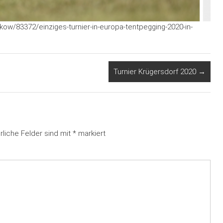
kow/83372/einziges-turnier-in-europa-tentpegging-2020-in-
Turnier Krügersdorf 2020
→
rliche Felder sind mit
*
markiert