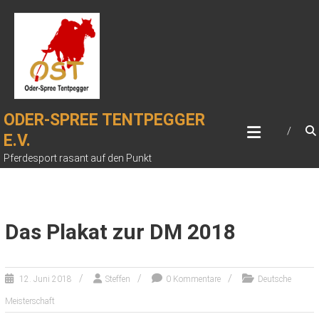
Zum
Inhalt
springen
ODER-SPREE TENTPEGGER
E.V.
Pferdesport rasant auf den Punkt
Das Plakat zur DM 2018
12. Juni 2018
Steffen
0 Kommentare
Deutsche
Meisterschaft