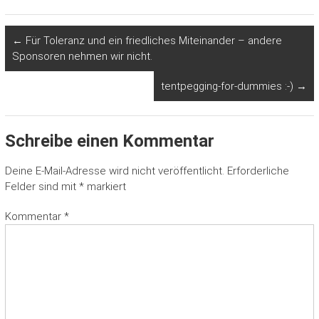
←
Für Toleranz und ein friedliches Miteinander – andere
Sponsoren nehmen wir nicht.
tentpegging-for-dummies :-)
→
Schreibe einen Kommentar
Deine E-Mail-Adresse wird nicht veröffentlicht.
Erforderliche
Felder sind mit
*
markiert
Kommentar
*