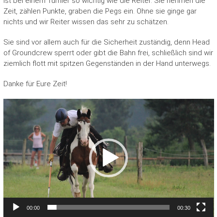
ist bei einem Turnier so wichtig wie die Reiter. Sie nehmen die
Zeit, zählen Punkte, graben die Pegs ein. Ohne sie ginge gar
nichts und wir Reiter wissen das sehr zu schätzen.
Sie sind vor allem auch für die Sicherheit zuständig, denn Head
of Groundcrew sperrt oder gibt die Bahn frei, schließlich sind wir
ziemlich flott mit spitzen Gegenständen in der Hand unterwegs.
Danke für Eure Zeit!
Video-
Player
00:00
00:30