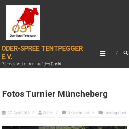
Zum
Inhalt
springen
ODER-SPREE TENTPEGGER
E.V.
Pferdesport rasant auf den Punkt
Fotos Turnier Müncheberg
27. April 2018
Steffen
0 Kommentare
Uncategorized