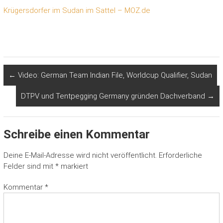
Krügersdorfer im Sudan im Sattel – MOZ.de
←
Video: German Team Indian File, Worldcup Qualifier, Sudan
DTPV und Tentpegging Germany gründen Dachverband
→
Schreibe einen Kommentar
Deine E-Mail-Adresse wird nicht veröffentlicht.
Erforderliche
Felder sind mit
*
markiert
Kommentar
*