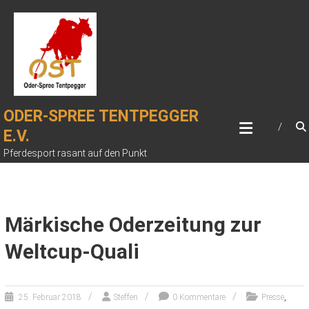
Zum
Inhalt
springen
ODER-SPREE TENTPEGGER
E.V.
Pferdesport rasant auf den Punkt
Märkische Oderzeitung zur
Weltcup-Quali
,
25. Februar 2018
Steffen
0 Kommentare
Presse