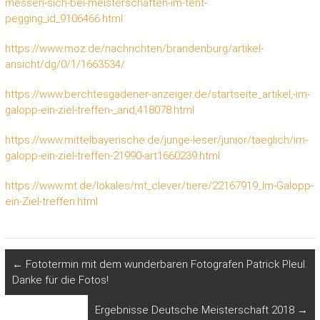
messen-sich-bei-meisterschaften-im-tent-
pegging_id_9106466.html
https://www.moz.de/nachrichten/brandenburg/artikel-
ansicht/dg/0/1/1663534/
https://www.berchtesgadener-anzeiger.de/startseite_artikel,-im-
galopp-ein-ziel-treffen-_arid,418078.html
https://www.mittelbayerische.de/junge-leser/junior/taeglich/im-
galopp-ein-ziel-treffen-21990-art1660239.html
https://www.mt.de/lokales/mt_clever/tiere/22167919_Im-Galopp-
ein-Ziel-treffen.html
←
Fototermin mit dem wunderbaren Fotografen Patrick Pleul.
Danke für die Fotos!
Ergebnisse Deutsche Meisterschaft 2018
→