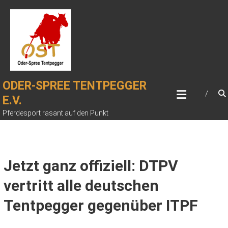
Zum
Inhalt
springen
ODER-SPREE TENTPEGGER
E.V.
Pferdesport rasant auf den Punkt
Jetzt ganz offiziell: DTPV
vertritt alle deutschen
Tentpegger gegenüber ITPF