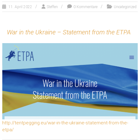
11. April 2022
Steffen
0 Kommentare
Uncategorized
War in the Ukraine – Statement from the ETPA
http://tentpegging.eu/war-in-the-ukraine-statement-from-the-
etpa/