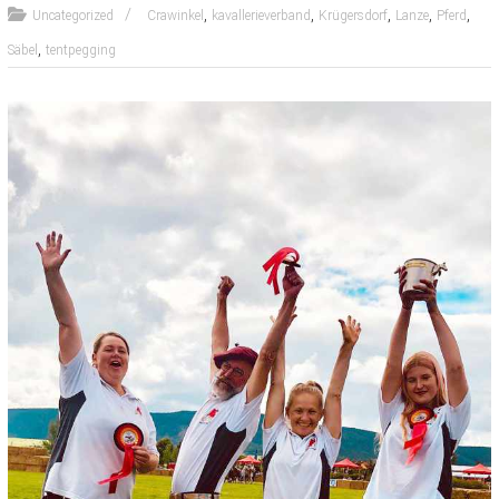
,
,
,
,
,
Uncategorized
Crawinkel
kavallerieverband
Krügersdorf
Lanze
Pferd
,
Säbel
tentpegging