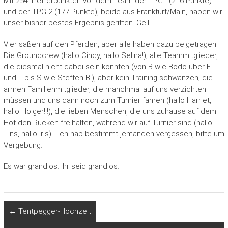
Mit 254 Trefferpunkten vor dem Team der TPG1 (216 Punkte)
und der TPG 2 (177 Punkte), beide aus Frankfurt/Main, haben wir
unser bisher bestes Ergebnis geritten. Geil!
Vier saßen auf den Pferden, aber alle haben dazu beigetragen:
Die Groundcrew (hallo Cindy, hallo Selina!); alle Teammitglieder,
die diesmal nicht dabei sein konnten (von B wie Bodo über F
und L bis S wie Steffen B.), aber kein Training schwänzen; die
armen Familienmitglieder, die manchmal auf uns verzichten
müssen und uns dann noch zum Turnier fahren (hallo Harriet,
hallo Holger!!!), die lieben Menschen, die uns zuhause auf dem
Hof den Rücken freihalten, während wir auf Turnier sind (hallo
Tins, hallo Iris)… ich hab bestimmt jemanden vergessen, bitte um
Vergebung.
Es war grandios. Ihr seid grandios.
←
Tentpegger-Hochzeit