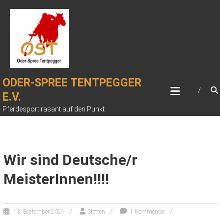
Zum
Inhalt
springen
ODER-SPREE TENTPEGGER
E.V.
Pferdesport rasant auf den Punkt
Wir sind Deutsche/r
MeisterInnen!!!!
13. September 2021
Steffen
1 Kommentar