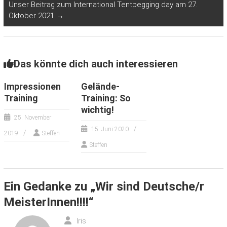
Unser Beitrag zum International Tentpegging day am 27.
Oktober 2021
→
Das könnte dich auch interessieren
Impressionen
Gelände-
Training
Training: So
wichtig!
25. November
15. Juni 2020
2019
Steffen
Steffen
Ein Gedanke zu „
Wir sind Deutsche/r
MeisterInnen!!!!
“
Iris